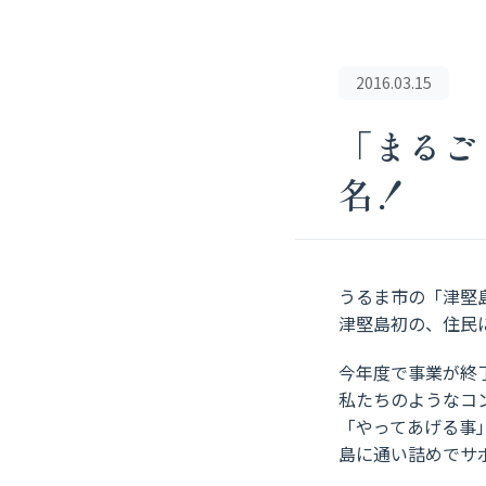
2016.03.15
「まるご
名！
うるま市の「津堅
津堅島初の、住民に
今年度で事業が終
私たちのようなコ
「やってあげる事
島に通い詰めでサ