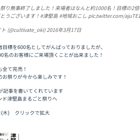
祭り無事終了しました！来場者はなんと約1000名！目標の2
とうございます！
#津堅島
#地域おこし
pic.twitter.com/ajuTE
@cultivate_oki)
2016年3月17日
者目標を600名としてがんばっておりましたが、
00名のお客様にご来場頂くことが出来ました！
も全て完売！
のお祭りが今から楽しみです！
ipさんが記事を書いてくれています
ンド津堅島まるごと祭りへ
日(木) クリックで拡大