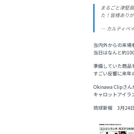
まるごと津堅島
た！皆様ありが
— カルティベイト (
当内外からの来場
当日はなんと約10
準備していた商品
すごい反響に来年
Okinawa Cl
キャロットアイラ
琉球新報 3月24