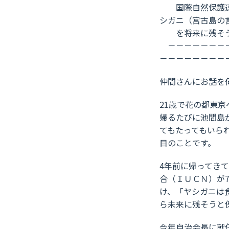
国際自然保護連合
シガニ（宮古島の
を将来に残そうと
－－－－－－－－
－－－－－－－－
仲間さんにお話を
21歳で花の都東
帰るたびに池間島
てもたってもいら
目のことです。
4年前に帰ってき
合（ＩＵＣＮ）が
け、「ヤシガニは
ら未来に残そうと
今年自治会長に就