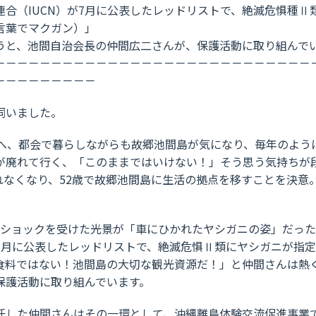
（IUCN）が7月に公表したレッドリストで、絶滅危惧種Ⅱ
言葉でマクガン）」
、池間自治会長の仲間広二さんが、保護活動に取り組んで
－－－－－－－－－－－－－－－－－－－－－－－－－－－
－－－－－－－－－
伺いました。
京へ、都会で暮らしながらも故郷池間島が気になり、毎年のよう
が廃れて行く、「このままではいけない！」そう思う気持ちが
れなくなり、52歳で故郷池間島に生活の拠点を移すことを決意。
てショックを受けた光景が「車にひかれたヤシガニの姿」だっ
7月に公表したレッドリストで、絶滅危惧Ⅱ類にヤシガニが指
食料ではない！池間島の大切な観光資源だ！」と仲間さんは熱
保護活動に取り組んでいます。
任した仲間さんはその一環として、沖縄離島体験交流促進事業