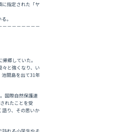
類に指定された「ヤ
いる。
－－－－－－－－－
に帰郷していた。
段々と強くなり、い
池間島を出て31年
た。国際自然保護連
定されたことを受
く語り、その思いか
で訪れる小学生やそ