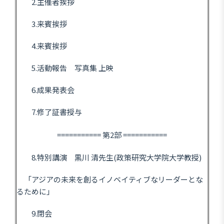
2.主催者挨拶
3.来賓挨拶
4.来賓挨拶
5.活動報告 写真集 上映
6.成果発表会
7.修了証書授与
=========== 第2部 ===========
8.特別講演 黒川 清先生(政策研究大学院大学教授)
「アジアの未来を創るイノベイティブなリーダーとな
るために」
9.閉会