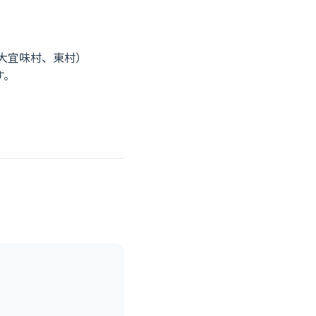
大宜味村、東村）
す。