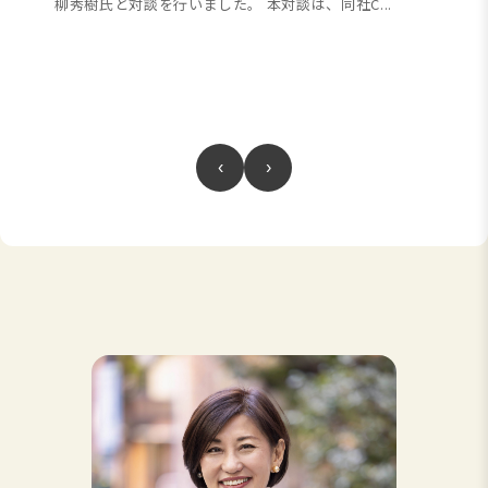
柳秀樹氏と対談を行いました。 本対談は、同社C...
‹
›