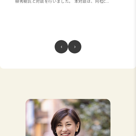
柳秀樹氏と対談を行いました。 本対談は、同社C...
‹
›