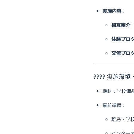
実施内容
：
相互紹介
体験プロ
交流プロ
???? 実施環
機材：学校備
事前準備：
離島・学
インター