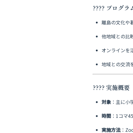
???? プログ
離島の文化や
他地域との比
オンラインを
地域との交流
???? 実施概
対象
：主に小
時間
：1コマ4
実施方法
：Z