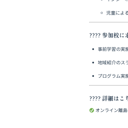
児童によ
???? 参加校
事前学習の実
地域紹介のス
プログラム実
???? 詳細
オンライン離島