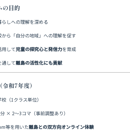
ラムの目的
暮らしへの理解を深める
較から「自分の地域」への理解を促す
活用して
児童の探究心と発信力
を育成
を通して
離島の活性化にも貢献
要（令和7年度）
学校（1クラス単位）
5分 × 2～3コマ（事前調整あり）
oom等を用いた
離島との双方向オンライン体験