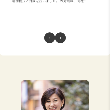
柳秀樹氏と対談を行いました。 本対談は、同社C...
‹
›